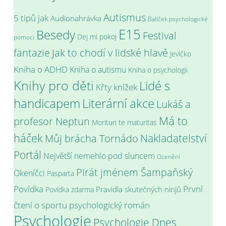
Autismus
5 tipů jak
Audionahrávka
Balíček psychologické
E15
Besedy
Festival
Dej mi pokoj
pomoci
fantazie
Jak to chodí v lidské hlavě
Jevíčko
Kniha o ADHD
Kniha o autismu
Kniha o psychologii
Knihy pro děti
Lidé s
Křty knížek
handicapem
Literární akce
Lukáš a
Má to
profesor Neptun
Morituri te maturitas
háček
Můj brácha Tornádo
Nakladatelství
Portál
Největší nemehlo pod sluncem
Ocenění
Pirát jménem Šampaňský
Okeníčci
Pasparta
Povídka
První
Pravidla skutečných ninjů
Povídka zdarma
psychologický román
čtení o sportu
Psychologie
Psychologie Dnes