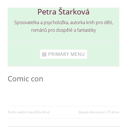
Petra Štarková
Skip
to
Spisovatelka a psycholožka, autorka knih pro děti,
content
románů pro dospělé a fantastiky
PRIMARY MENU
Comic con
Navigace
Knižní veletrh Havlíčkův Brod
Beseda Montessori ZŠ Archa
pro