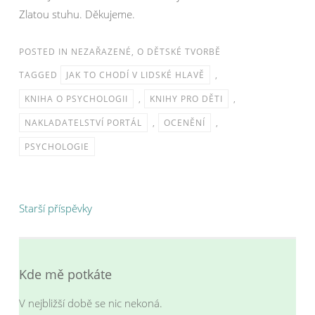
Zlatou stuhu. Děkujeme.
POSTED IN
NEZAŘAZENÉ
,
O DĚTSKÉ TVORBĚ
TAGGED
JAK TO CHODÍ V LIDSKÉ HLAVĚ
,
KNIHA O PSYCHOLOGII
,
KNIHY PRO DĚTI
,
NAKLADATELSTVÍ PORTÁL
,
OCENĚNÍ
,
PSYCHOLOGIE
Navigace
Starší příspěvky
pro
příspěvky
Kde mě potkáte
V nejbližší době se nic nekoná.