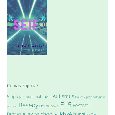
Co vás zajímá?
Autismus
5 tipů jak
Audionahrávka
Balíček psychologické
E15
Besedy
Festival
Dej mi pokoj
pomoci
fantazie
Jak to chodí v lidské hlavě
Jevíčko