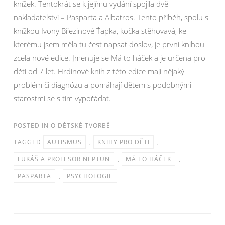
knížek. Tentokrát se k jejímu vydání spojila dvě
nakladatelství – Pasparta a Albatros. Tento příběh, spolu s
knížkou Ivony Březinové Ťapka, kočka stěhovavá, ke
kterému jsem měla tu čest napsat doslov, je první knihou
zcela nové edice. Jmenuje se Má to háček a je určena pro
děti od 7 let. Hrdinové knih z této edice mají nějaký
problém či diagnózu a pomáhají dětem s podobnými
starostmi se s tím vypořádat.
POSTED IN
O DĚTSKÉ TVORBĚ
TAGGED
AUTISMUS
,
KNIHY PRO DĚTI
,
LUKÁŠ A PROFESOR NEPTUN
,
MÁ TO HÁČEK
,
PASPARTA
,
PSYCHOLOGIE