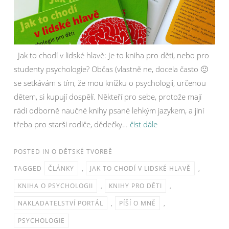
Jak to chodí v lidské hlavě: Je to kniha pro děti, nebo pro
studenty psychologie? Občas (vlastně ne, docela často 🙂
se setkávám s tím, že mou knížku o psychologii, určenou
dětem, si kupují dospělí. Někteří pro sebe, protože mají
rádi odborně naučné knihy psané lehkým jazykem, a jiní
třeba pro starši rodiče, dědečky…
číst dále
POSTED IN
O DĚTSKÉ TVORBĚ
TAGGED
ČLÁNKY
,
JAK TO CHODÍ V LIDSKÉ HLAVĚ
,
KNIHA O PSYCHOLOGII
,
KNIHY PRO DĚTI
,
NAKLADATELSTVÍ PORTÁL
,
PÍŠÍ O MNĚ
,
PSYCHOLOGIE