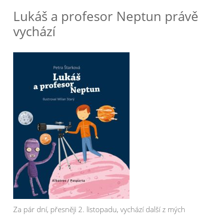
Lukáš a profesor Neptun právě
vychází
Za pár dní, přesněji 2. listopadu, vychází další z mých