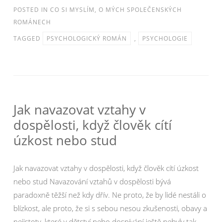
POSTED IN
CO SI MYSLÍM
,
O MÝCH SPOLEČENSKÝCH
ROMÁNECH
TAGGED
PSYCHOLOGICKÝ ROMÁN
,
PSYCHOLOGIE
Jak navazovat vztahy v
dospělosti, když člověk cítí
úzkost nebo stud
Jak navazovat vztahy v dospělosti, když člověk cítí úzkost
nebo stud Navazování vztahů v dospělosti bývá
paradoxně těžší než kdy dřív. Ne proto, že by lidé nestáli o
blízkost, ale proto, že si s sebou nesou zkušenosti, obavy a
nejistoty, které v dětství nebo dospívání ještě nebyly tak