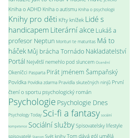
Kniha o ADHD
Kniha o autismu
Kniha o psychologii
Knihy pro děti
Lidé s
Křty knížek
handicapem
Literární akce
Lukáš a
Má to
profesor Neptun
Morituri te maturitas
háček
Můj brácha Tornádo
Nakladatelství
Portál
Největší nemehlo pod sluncem
Ocenění
Pirát jménem Šampaňský
Okeníčci
Pasparta
Povídka
První
Pravidla skutečných ninjů
Povídka zdarma
psychologický román
čtení o sportu
Psychologie
Psychologie Dnes
Sci-fi a fantasy
Psychology Today
sociální
Sociální služby
Spisovatelsky lifestyle
kompetence
Tom dává gól
umělá
spisovatelé
Svět knihy
Starcon