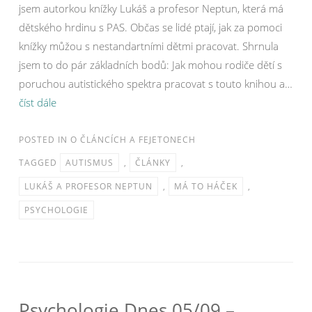
jsem autorkou knížky Lukáš a profesor Neptun, která má
dětského hrdinu s PAS. Občas se lidé ptají, jak za pomoci
knížky můžou s nestandartními dětmi pracovat. Shrnula
jsem to do pár základních bodů: Jak mohou rodiče dětí s
poruchou autistického spektra pracovat s touto knihou a…
číst dále
POSTED IN
O ČLÁNCÍCH A FEJETONECH
TAGGED
AUTISMUS
,
ČLÁNKY
,
LUKÁŠ A PROFESOR NEPTUN
,
MÁ TO HÁČEK
,
PSYCHOLOGIE
Psychologie Dnes 05/09 –