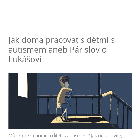
Jak doma pracovat s dětmi s
autismem aneb Pár slov o
Lukášovi
Může knížka pomoci dítěti s autismem? Jak nejspíš víte,