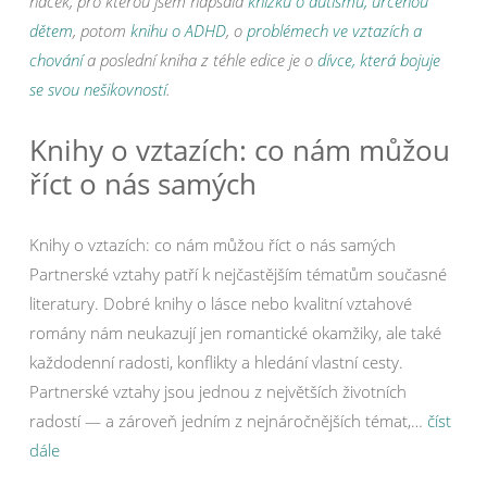
háček, pro kterou jsem napsala
knížku o autismu, určenou
dětem
, potom
knihu o ADHD
, o
problémech ve vztazích a
chování
a poslední kniha z téhle edice je o
dívce, která bojuje
se svou nešikovností
.
Knihy o vztazích: co nám můžou
říct o nás samých
Knihy o vztazích: co nám můžou říct o nás samých
Partnerské vztahy patří k nejčastějším tématům současné
literatury. Dobré knihy o lásce nebo kvalitní vztahové
romány nám neukazují jen romantické okamžiky, ale také
každodenní radosti, konflikty a hledání vlastní cesty.
Partnerské vztahy jsou jednou z největších životních
radostí — a zároveň jedním z nejnáročnějších témat,…
číst
dále