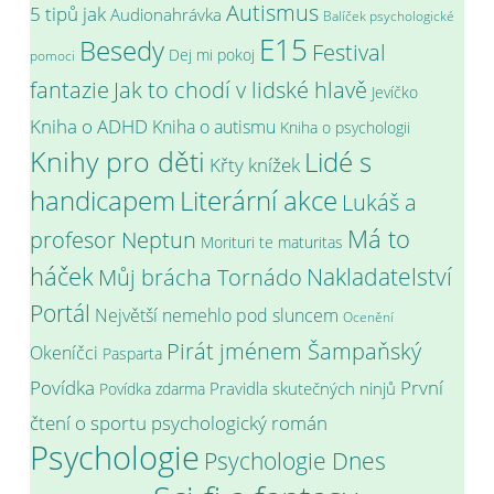
Autismus
5 tipů jak
Audionahrávka
Balíček psychologické
E15
Besedy
Festival
Dej mi pokoj
pomoci
fantazie
Jak to chodí v lidské hlavě
Jevíčko
Kniha o ADHD
Kniha o autismu
Kniha o psychologii
Knihy pro děti
Lidé s
Křty knížek
handicapem
Literární akce
Lukáš a
Má to
profesor Neptun
Morituri te maturitas
háček
Můj brácha Tornádo
Nakladatelství
Portál
Největší nemehlo pod sluncem
Ocenění
Pirát jménem Šampaňský
Okeníčci
Pasparta
Povídka
První
Pravidla skutečných ninjů
Povídka zdarma
psychologický román
čtení o sportu
Psychologie
Psychologie Dnes