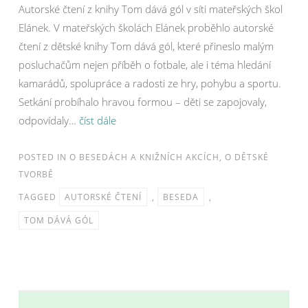
Autorské čtení z knihy Tom dává gól v síti mateřských škol
Elánek. V mateřských školách Elánek proběhlo autorské
čtení z dětské knihy Tom dává gól, které přineslo malým
posluchačům nejen příběh o fotbale, ale i téma hledání
kamarádů, spolupráce a radosti ze hry, pohybu a sportu.
Setkání probíhalo hravou formou – děti se zapojovaly,
odpovídaly…
číst dále
POSTED IN
O BESEDÁCH A KNIŽNÍCH AKCÍCH
,
O DĚTSKÉ
TVORBĚ
TAGGED
AUTORSKÉ ČTENÍ
,
BESEDA
,
TOM DÁVÁ GÓL