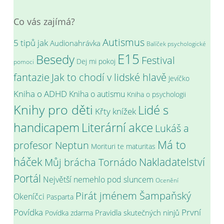
Co vás zajímá?
Autismus
5 tipů jak
Audionahrávka
Balíček psychologické
E15
Besedy
Festival
Dej mi pokoj
pomoci
fantazie
Jak to chodí v lidské hlavě
Jevíčko
Kniha o ADHD
Kniha o autismu
Kniha o psychologii
Knihy pro děti
Lidé s
Křty knížek
handicapem
Literární akce
Lukáš a
Má to
profesor Neptun
Morituri te maturitas
háček
Můj brácha Tornádo
Nakladatelství
Portál
Největší nemehlo pod sluncem
Ocenění
Pirát jménem Šampaňský
Okeníčci
Pasparta
Povídka
První
Pravidla skutečných ninjů
Povídka zdarma