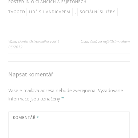
POSTED IN
O ČLÁNCÍCH A FEJETONECH
TAGGED
LIDÉ S HANDICAPEM
,
SOCIÁLNÍ SLUŽBY
Navigace
Válka Daniel Ostrovského v XB-1
Osud čeká za nejbližším rohem
06/2012
pro
příspěvek
Napsat komentář
Vaše e-mailová adresa nebude zveřejněna.
Vyžadované
informace jsou označeny
*
KOMENTÁŘ
*